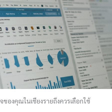
จของคุณในเชียงรายถึงควรเลือกใช้