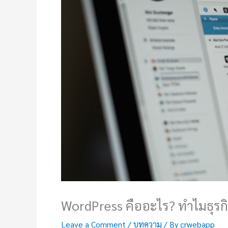
WordPress คืออะไร? ทำไมธุรกิ
Leave a Comment
/
บทความ
/ By
crwebapp