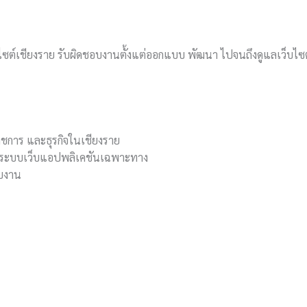
ไซต์เชียงราย รับผิดชอบงานตั้งแต่ออกแบบ พัฒนา ไปจนถึงดูแลเว็บไซต์หล
าชการ และธุรกิจในเชียงราย
และระบบเว็บแอปพลิเคชันเฉพาะทาง
อบงาน