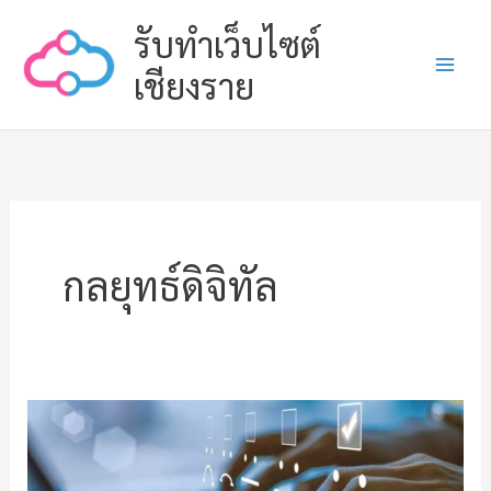
Skip
รับทำเว็บไซต์
to
content
เชียงราย
กลยุทธ์ดิจิทัล