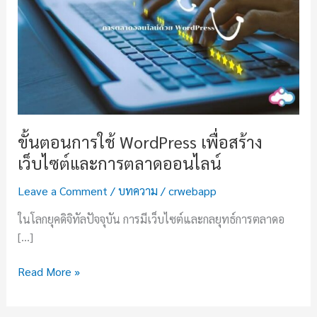
ขั้นตอนการใช้ WordPress เพื่อสร้าง
เว็บไซต์และการตลาดออนไลน์
Leave a Comment
/
บทความ
/
crwebapp
ในโลกยุคดิจิทัลปัจจุบัน การมีเว็บไซต์และกลยุทธ์การตลาดอ
[…]
ขั้น
Read More »
ตอน
การ